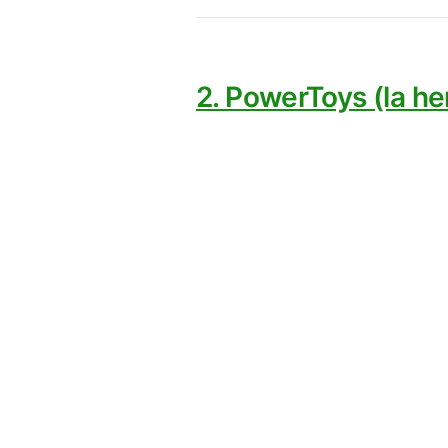
2. PowerToys (la he
Este software es absolut
poderoso que es, es un 
Muchos al escuchar que e
una herramienta muy pot
PowerToys Run
: lan
Text Extractor
: capt
Keyboard Manager
: 