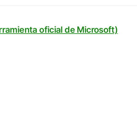
rramienta oficial de Microsoft)
amente subestimado; la mayoría de la gente 
conjunto de herramientas de Microsoft.
s una herramienta de Microsoft, la desesti
ente con un montón de funciones ocultas que
zador super rápido (Alt + barra espaciadora p
ura de texto mediante OCR
personalización de atajos de teclado / reemp