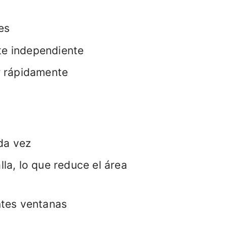
es
te independiente
r rápidamente
da vez
lla, lo que reduce el área
ntes ventanas