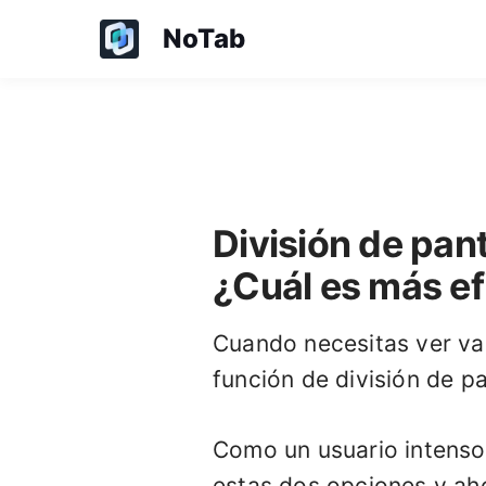
NoTab
División de pan
¿Cuál es más ef
Cuando necesitas ver var
función de división de p
Como un usuario intens
estas dos opciones y aho