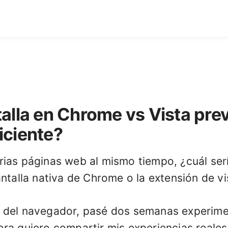
talla en Chrome vs Vista prev
iciente?
ias páginas web al mismo tiempo, ¿cuál serí
antalla nativa de Chrome o la extensión de v
o del navegador, pasé dos semanas experim
ra quiero compartir mis experiencias reales