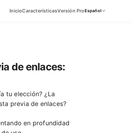
Inicio
Características
Versión Pro
Español
ia de enlaces:
a tu elección? ¿La
ista previa de enlaces?
entando en profundidad
 de uso.