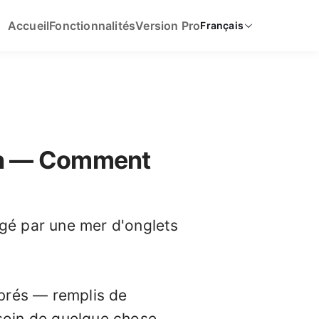
Accueil
Fonctionnalités
Version Pro
Français
ion — Comment
gé par une mer d'onglets
rés — remplis de
soin de quelque chose,