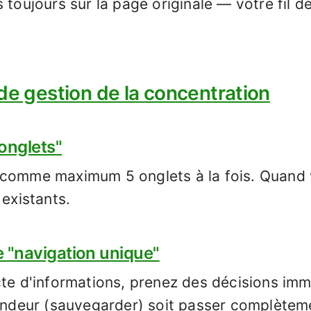
 toujours sur la page originale — votre fil d
de gestion de la concentration
'onglets"
 comme maximum 5 onglets à la fois. Quand 
 existants.
de "navigation unique"
cte d'informations, prenez des décisions imm
fondeur (sauvegarder) soit passer complètem