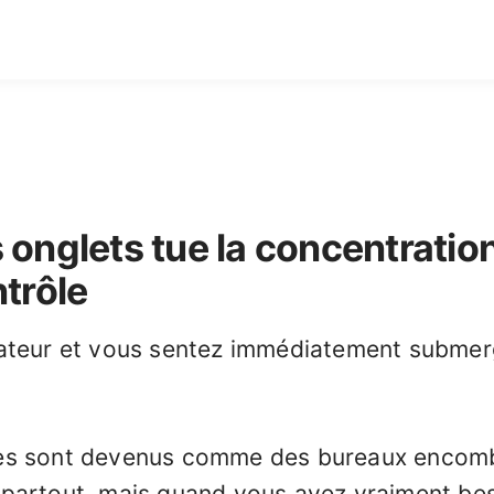
s onglets tue la concentrat
ntrôle
ateur et vous sentez immédiatement submer
es sont devenus comme des bureaux encomb
partout, mais quand vous avez vraiment be