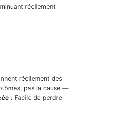
iminuant réellement
ennent réellement des
mptômes, pas la cause —
cée
: Facile de perdre