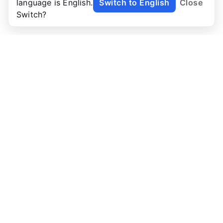
language is English.
Switch to English
Close
Switch?
NoTab
Addio al caos delle schede