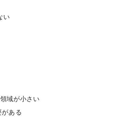
ない
示領域が小さい
要がある