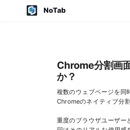
NoTab
Chrome分割
か？
複数のウェブページを同
Chromeのネイティブ
重度のブラウザユーザー
回はそのリアルな使用感