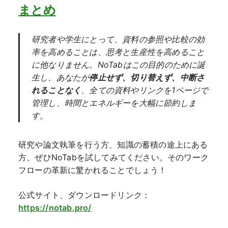
まとめ
研究者や学生にとって、資料の参照や比較の効
率を高めることは、思考と生産性を高めること
に他なりません。NoTabはこの目的のために誕
生し、あなたが
停止せず、切り替えず、中断さ
れることなく
、全ての資料やリンクを1ページで
管理し、時間とエネルギーを大幅に節約しま
す。
研究や論文執筆を行う方、知識の蓄積の途上にある
方、ぜひNoTabを試してみてください。そのワーク
フローの革新に驚かれることでしょう！
公式サイト、ダウンロードリンク：
https://notab.pro/