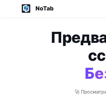
NoTab
Предва
сс
Бе
🚀 Просматри