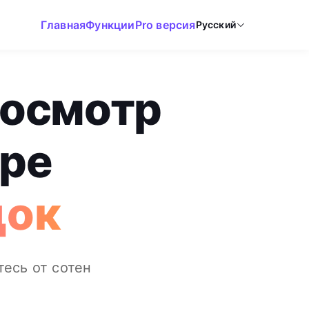
Главная
Функции
Pro версия
Русский
росмотр
ере
док
тесь от сотен