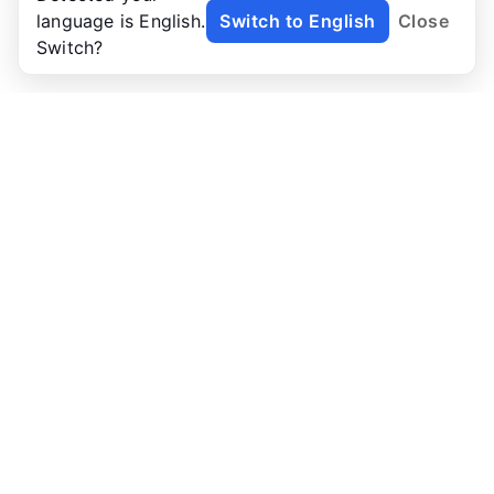
language is English.
Switch to English
Close
Switch?
NoTab
讓你從此告別分頁海