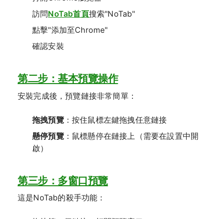
訪問
NoTab首頁
搜索"NoTab"
點擊"添加至Chrome"
確認安裝
第二步：基本預覽操作
安裝完成後，預覽鏈接非常簡單：
拖拽預覽
：按住鼠標左鍵拖拽任意鏈接
懸停預覽
：鼠標懸停在鏈接上（需要在設置中開
啟）
第三步：多窗口預覽
這是NoTab的殺手功能：