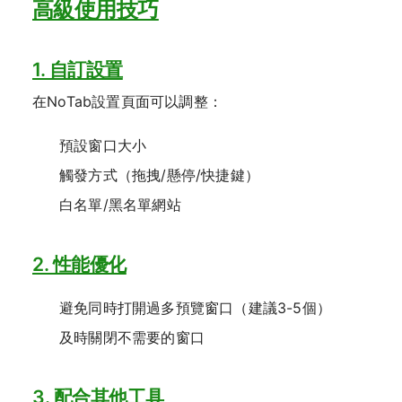
高級使用技巧
1. 自訂設置
在NoTab設置頁面可以調整：
預設窗口大小
觸發方式（拖拽/懸停/快捷鍵）
白名單/黑名單網站
2. 性能優化
避免同時打開過多預覽窗口（建議3-5個）
及時關閉不需要的窗口
3. 配合其他工具