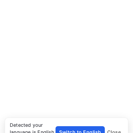
Detected your
language is English.
Switch to English
Close